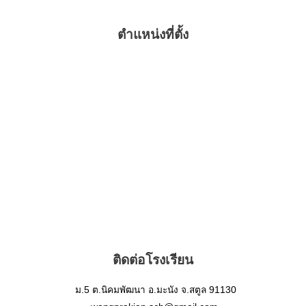
ตำแหน่งที่ตั้ง
ติดต่อโรงเรียน
ม.5 ต.นิคมพัฒนา อ.มะนัง จ.สตูล 91130