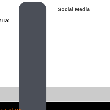
Social Media
 91130
by kruloh.com